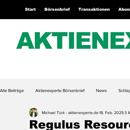
Start
Börsenbrief
Transaktionen
Abon
AKTIENE
Alle Beiträge
Aktienexperte Börsenbrief
News
Schla
Michael Türk - aktienexperte.de
18. Feb. 2025
3 M
Aktienexperte.TV
Regulus Resourc