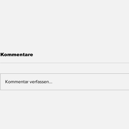
Kommentare
Kommentar verfassen...
Cabral Gold -
Renascor 
Vollfinanzierter
Ein aufst
Goldproduzent vor dem
Graphit-P
Produktionsstart!
strategis
Potential!