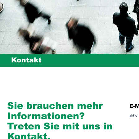
Kontakt
Sie brauchen mehr
E-M
Informationen?
aktie
Treten Sie mit uns in
Kontakt.