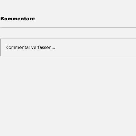
Kommentare
Kommentar verfassen...
CEO Interview mit
CEO Inter
GREG FERRON von PTX
KELLY M
METALS
BOREALIS