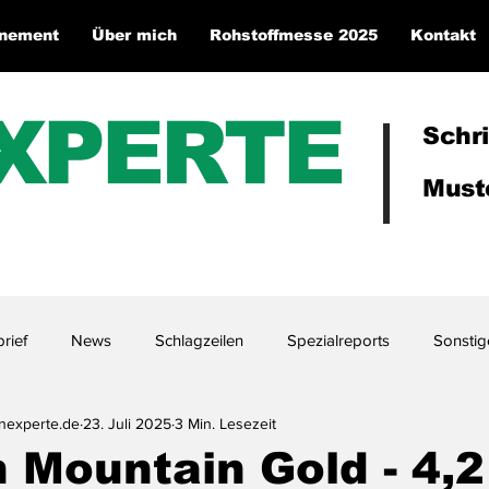
nement
Über mich
Rohstoffmesse 2025
Kontakt
XPERTE
Schri
Muste
rief
News
Schlagzeilen
Spezialreports
Sonstig
enexperte.de
23. Juli 2025
3 Min. Lesezeit
 Mountain Gold - 4,2