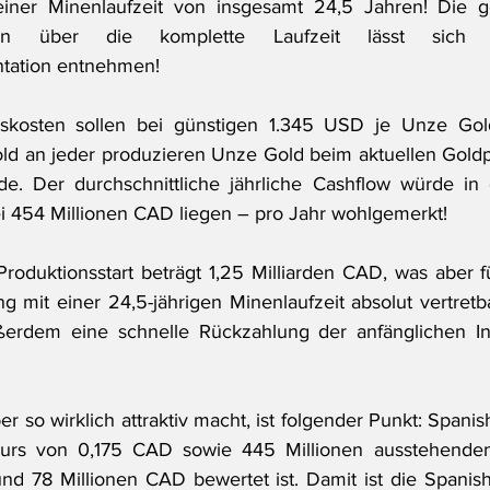
iner Minenlaufzeit von insgesamt 24,5 Jahren! Die g
tion über die komplette Laufzeit lässt sich d
tation entnehmen!
onskosten sollen bei günstigen 1.345 USD je Unze Gold
ld an jeder produzieren Unze Gold beim aktuellen Goldp
. Der durchschnittliche jährliche Cashflow würde in d
i 454 Millionen CAD liegen – pro Jahr wohlgemerkt!
oduktionsstart beträgt 1,25 Milliarden CAD, was aber für
 mit einer 24,5-jährigen Minenlaufzeit absolut vertretbar
erdem eine schnelle Rückzahlung der anfänglichen Inve
r so wirklich attraktiv macht, ist folgender Punkt: Spani
Kurs von 0,175 CAD sowie 445 Millionen ausstehenden 
nd 78 Millionen CAD bewertet ist. Damit ist die Spanis