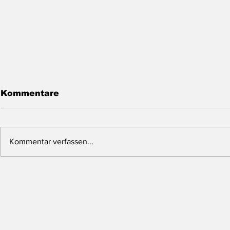
Kommentare
Kommentar verfassen...
Cabral Gold -
Renascor 
Vollfinanzierter
Ein aufst
Goldproduzent vor dem
Graphit-P
Produktionsstart!
strategis
Potential!