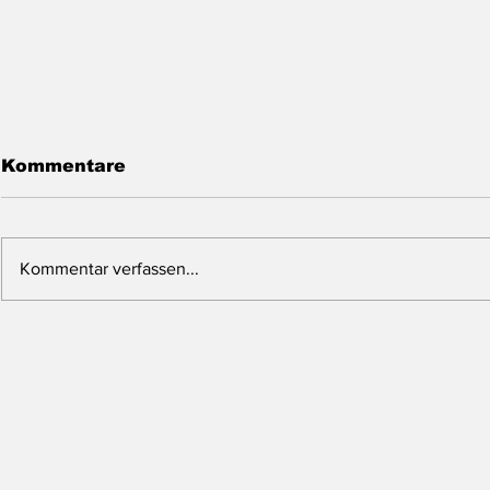
Kommentare
Kommentar verfassen...
Cabral Gold -
Renascor 
Vollfinanzierter
Ein aufst
Goldproduzent vor dem
Graphit-P
Produktionsstart!
strategis
Potential!