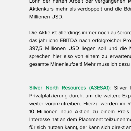
Lohn der harten Arbeit der vergangenen M
Aktienkurs mehr als verdoppelt und die Bör
Millionen USD. 
Die Aktie ist allerdings immer noch außeror
das jährliche EBITDA nach erfolgreicher P
397,5 Millionen USD liegen soll und die M
sprechen hier also von einem zu erwartende
gesamte Minenlaufzeit! Mehr muss ich dazu
Silver North Resources (A3ESA1):
 Silver 
Privatplatzierung durch, um die weitere Ex
weiter voranzutreiben. Hierzu werden im 
10 Millionen neue Aktien zu einem Prei
Interesse hat an dem Placement teilzunehme
für sich nutzen kann), der kann sich direkt