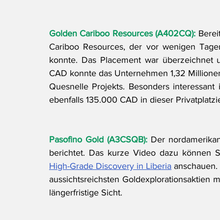
Golden Cariboo Resources (A402CQ):
 Berei
Cariboo Resources, der vor wenigen Tagen 
konnte. Das Placement war überzeichnet u
CAD konnte das Unternehmen 1,32 Millionen
Quesnelle Projekts. Besonders interessant 
ebenfalls 135.000 CAD in dieser Privatplatzi
Pasofino Gold (A3CSQB):
 Der nordamerikan
berichtet. Das kurze Video dazu können Si
High-Grade Discovery in Liberia
 anschauen. 
aussichtsreichsten Goldexplorationsaktien mit
längerfristige Sicht.